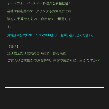
オードブル、パーティー料理のご依頼歓迎！
会社や自宅用のケータリングもお気軽にご相
談を
♪
予算やお好みに合わせてご用意しま
す。
お電話や公式
LINE
、
SNS
の
DM
より、お問い合わせください。
【貸切】
15
人以上
20
人以内のご予約で、貸切可能。
ご友人やご家族とのお食事や、職場の集まりにいかがですか？