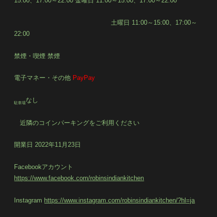
15:00
、
17:00
～
22:00
金曜日
11:00
～
15:00
、
17:00
～
22:00
土曜日
11:00
～
15:00
、
17:00
～
22:00
禁煙・喫煙 禁煙
電子マネー・その他
PayPay
なし
駐車場
近隣のコインパーキングをご利用ください
開業日
2022
年
11
月
23
日
Facebook
アカウント
https://www.facebook.com/robinsindiankitchen
Instagram
https://www.instagram.com/robinsindiankitchen/?hl=ja