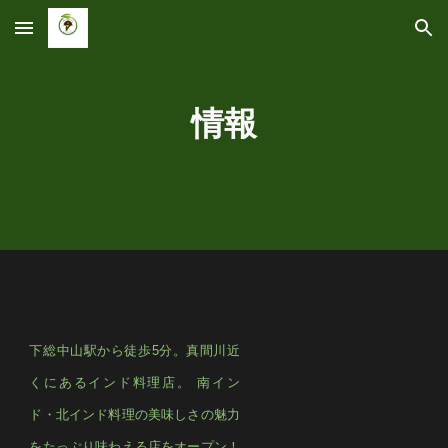
Skip to main content
Skip to navigation
情報
下総中山駅から徒歩
5
分。真間川近
くにあるインド料理店。 南イン
ド・北インド料理の美味しさの魅力
をたっぷり味わえる店をオープン！